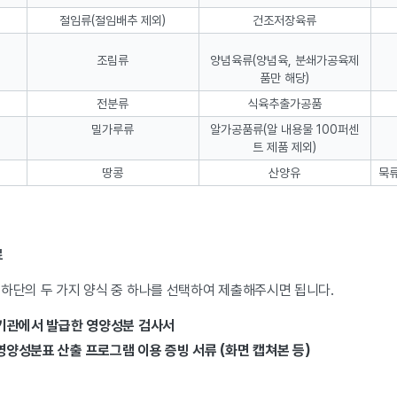
절임류(절임배추 제외)
건조저장육류
조림류
양념육류(양념육, 분쇄가공육제
품만 해당)
전분류
식육추출가공품
밀가루류
알가공품류(알 내용물 100퍼센
트 제품 제외)
땅콩
산양유
묵
료
 하단의 두 가지 양식 중 하나를 선택하여 제출해주시면 됩니다.
시험기관에서 발급한 영양성분 검사서
 영양성분표 산출 프로그램 이용 증빙 서류 (화면 캡쳐본 등)