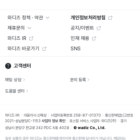
와디즈 정책 · 약관
개인정보처리방침
제휴문의
공지/이벤트
와디즈 IR
인재 채용
와디즈 바로가기
SNS
고객센터
채팅 상담
문의 등록
도움말 센터
와디즈 ㈜
대표이사 신혜성
사업자등록번호 258-87-01370
통신판매업신고번호
2021-성남분당C-1153
사업자 정보 확인
호스팅 서비스 사업자: 와디즈(주)
경기
성남시 분당구 판교로 242 PDC A동 402호
© wadiz Co., Ltd.
일부 상품의 경우 와디즈는 통신판매중개자이며 통신판매 당사자가 아닙니다. 해당되는