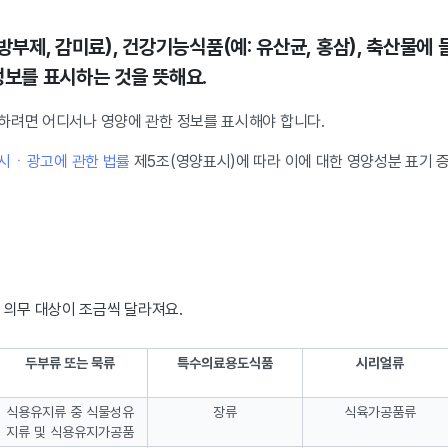
 방부제, 감미료), 건강기능식품(예: 유산균, 홍삼), 축산물
정보를 표시하는 것을 뜻해요.
하려면 어디서나 영양에 관한 정보를 표시해야 합니다.
표시ㆍ광고에 관한 법률
제5조(영양표시)에 따라 이에 대한 영양성분 표기 
 의무 대상이 조금씩 달라져요.
두부류 또는 묵류
특수의료용도식품
시리얼류
식용유지류 중 식물성유
장류
식육가공품류
지류 및 식용유지가공품