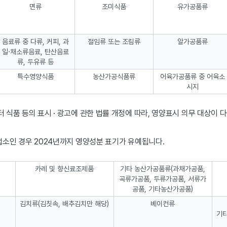
면류
조미식품
유가공품류
음료류 중 다류, 커피, 과
절임류 또는 조림류
알가공품류
일·채소류음료, 탄산음료
류, 두유류 등
특수영양식품
농산가공식품류
어육가공품류 중 어육소
시지
터 식품 등의 표시 · 광고에 관한 법률 개정에 따라, 영양표시 의무 대상이
 업소인 경우 2024년까지 영양성분 표기가 유예됩니다.
카레 및 향신료조제품
기타 농산가공품류(과채가공품,
곡류가공품, 두류가공품, 서류가
공품, 기타농산가공품)
김치류(김칫속, 배추김치만 해당)
베이컨류
기타