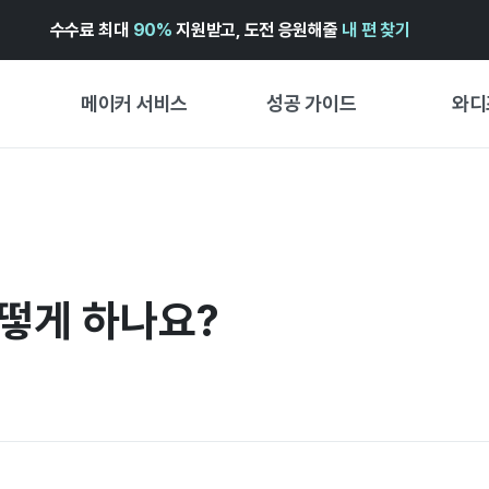
수수료 최대
90%
지원받고, 도전 응원해줄
내 편 찾기
메이커 서비스
성공 가이드
와디
메이커 지원 서비스
펀딩 성공 가이드
첫 시작
와디즈 광고센터 ↗︎
서비스 가이드
유형별 
경험형
도움말센터 ↗︎
와디즈 스쿨
떻게 하나요?
창작형
와디즈 어워즈 ↗︎
성공 스토리
비즈니스
FOR GLOBAL MAKER
펀딩 인
ENGLISH GUIDE
中文指南
한국어 가이드