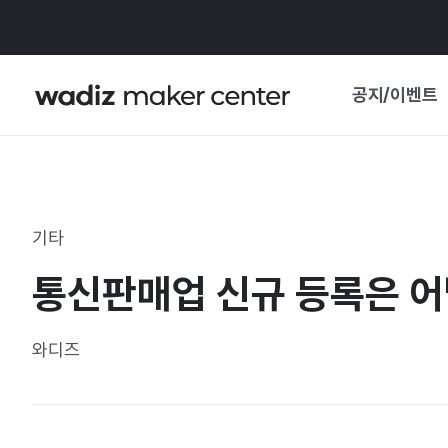
공지/이벤트
공지사항
와디즈
기획전·혜택
기타
보도자료
마이 와디즈
통신판매업 신규 등록은 어
기획전 캘린더
중요 업데이트
신뢰센터
와디즈
지원사업