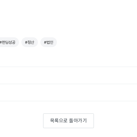
#펀딩성공
#정산
#법인
목록으로 돌아가기