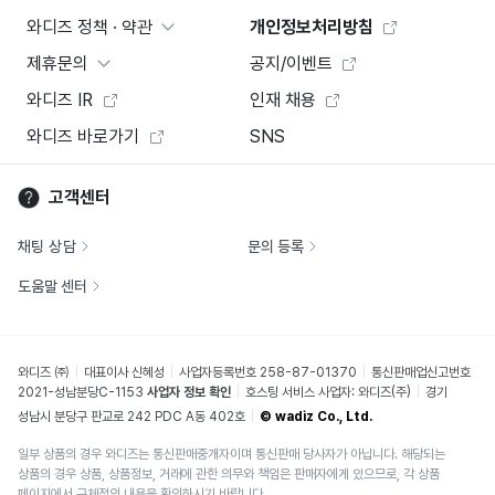
와디즈 정책 · 약관
개인정보처리방침
제휴문의
공지/이벤트
와디즈 IR
인재 채용
와디즈 바로가기
SNS
고객센터
채팅 상담
문의 등록
도움말 센터
와디즈 ㈜
대표이사 신혜성
사업자등록번호 258-87-01370
통신판매업신고번호
2021-성남분당C-1153
사업자 정보 확인
호스팅 서비스 사업자: 와디즈(주)
경기
성남시 분당구 판교로 242 PDC A동 402호
© wadiz Co., Ltd.
일부 상품의 경우 와디즈는 통신판매중개자이며 통신판매 당사자가 아닙니다. 해당되는
상품의 경우 상품, 상품정보, 거래에 관한 의무와 책임은 판매자에게 있으므로, 각 상품
페이지에서 구체적인 내용을 확인하시기 바랍니다.