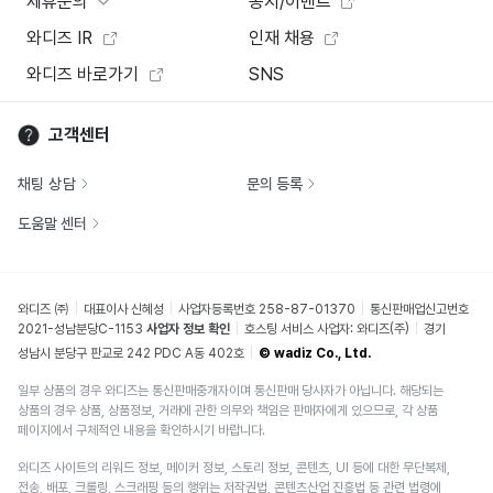
제휴문의
공지/이벤트
와디즈 IR
인재 채용
와디즈 바로가기
SNS
고객센터
채팅 상담
문의 등록
도움말 센터
와디즈 ㈜
대표이사 신혜성
사업자등록번호 258-87-01370
통신판매업신고번호
2021-성남분당C-1153
사업자 정보 확인
호스팅 서비스 사업자: 와디즈(주)
경기
성남시 분당구 판교로 242 PDC A동 402호
© wadiz Co., Ltd.
일부 상품의 경우 와디즈는 통신판매중개자이며 통신판매 당사자가 아닙니다. 해당되는
상품의 경우 상품, 상품정보, 거래에 관한 의무와 책임은 판매자에게 있으므로, 각 상품
페이지에서 구체적인 내용을 확인하시기 바랍니다.
와디즈 사이트의 리워드 정보, 메이커 정보, 스토리 정보, 콘텐츠, UI 등에 대한 무단복제,
전송, 배포, 크롤링, 스크래핑 등의 행위는 저작권법, 콘텐츠산업 진흥법 등 관련 법령에