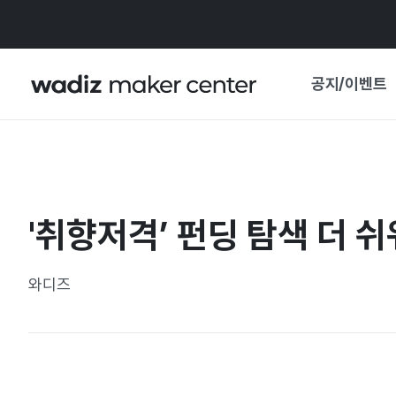
공지/이벤트
공지사항
와디즈
기획전·혜택
'취향저격’ 펀딩 탐색 더 
보도자료
마이 와디즈
기획전 캘린더
와디즈
중요 업데이트
신뢰센터
지원사업