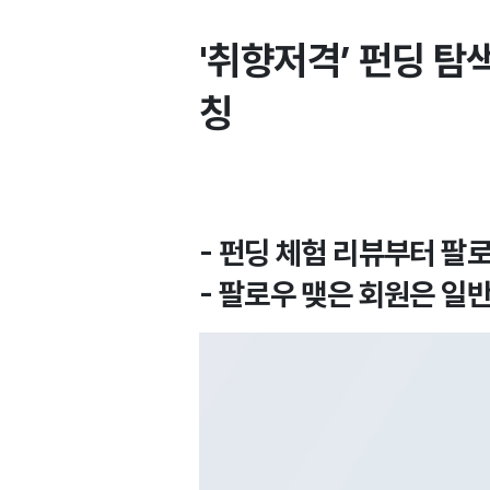
'취향저격’ 펀딩 탐
칭
- 펀딩 체험 리뷰부터 팔
- 팔로우 맺은 회원은 일