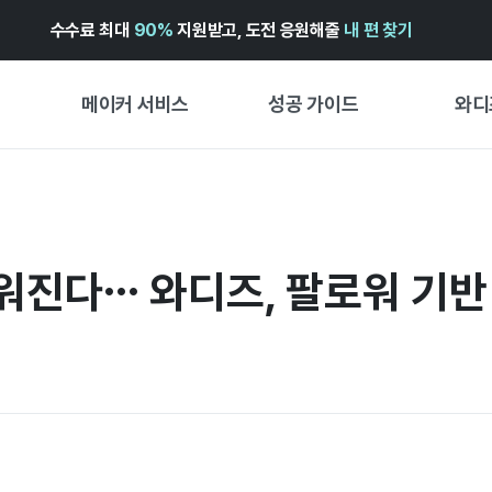
수수료 최대
90%
지원받고, 도전 응원해줄
내 편 찾기
메이커 서비스
성공 가이드
와디
메이커 지원 서비스
펀딩 성공 가이드
첫 시작
와디즈 광고센터 ↗︎
서비스 가이드
유형별 
경험형
쉬워진다… 와디즈, 팔로워 기반 
도움말센터 ↗︎
와디즈 스쿨
창작형
와디즈 어워즈 ↗︎
성공 스토리
비즈니스
FOR GLOBAL MAKER
펀딩 인
ENGLISH GUIDE
中文指南
한국어 가이드