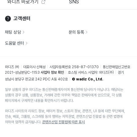
와디즈 바로가기
SNS
고객센터
채팅 상담
문의 등록
도움말 센터
와디즈 ㈜
대표이사 신혜성
사업자등록번호 258-87-01370
통신판매업신고번호
2021-성남분당C-1153
사업자 정보 확인
호스팅 서비스 사업자: 와디즈(주)
경기
성남시 분당구 판교로 242 PDC A동 402호
© wadiz Co., Ltd.
일부 상품의 경우 와디즈는 통신판매중개자이며 통신판매 당사자가 아닙니다. 해당되는
상품의 경우 상품, 상품정보, 거래에 관한 의무와 책임은 판매자에게 있으므로, 각 상품
페이지에서 구체적인 내용을 확인하시기 바랍니다.
와디즈 사이트의 리워드 정보, 메이커 정보, 스토리 정보, 콘텐츠, UI 등에 대한 무단복제,
전송, 배포, 크롤링, 스크래핑 등의 행위는 저작권법, 콘텐츠산업 진흥법 등 관련 법령에
의하여 엄격히 금지됩니다.
콘텐츠산업 진흥법에 따른 표시