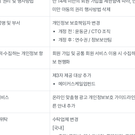
의 권리 및 행사방법
만 14세 미만의 회원 가입을 제한함에 따라, 
미만 아동의 권리 행사방법 삭제
성명 및 부서
개인정보 보호책임자 변경
개정 전 : 윤동균 / CTO 조직
개정 후 : 연수권 / 정보보안팀
목적·수집하는 개인정보 항
회원 가입 및 공통 회원 서비스 이용 시 수집
보 현행화
제3자 제공 대상 추가
메이커스케일업펀드
서비스
온라인 맞춤형 광고 개인정보보호 가이드라인
른 안내 추가
 위탁
수탁업체 변경
[국내]