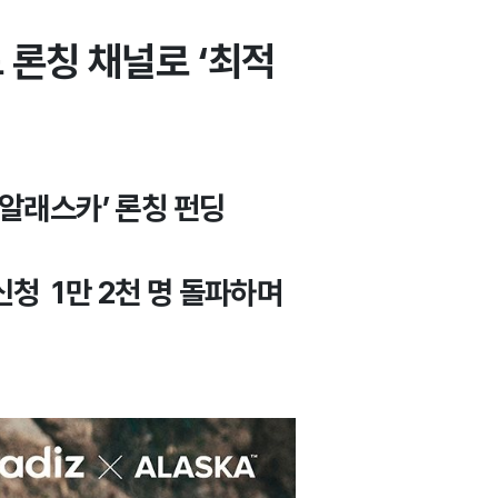
 론칭 채널로 ‘최적
‘알래스카’ 론칭 펀딩
신청 1만 2천 명 돌파하며