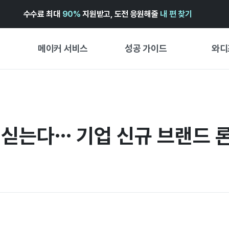
수수료 최대
90%
지원받고, 도전 응원해줄
내 편 찾기
메이커 서비스
성공 가이드
와디
메이커 지원 서비스
펀딩 성공 가이드
첫 시작
와디즈 광고센터 ↗︎
서비스 가이드
유형별 
경험형
힘 싣는다… 기업 신규 브랜드 
도움말센터 ↗︎
와디즈 스쿨
창작형
와디즈 어워즈 ↗︎
성공 스토리
비즈니스
FOR GLOBAL MAKER
펀딩 인
ENGLISH GUIDE
中文指南
한국어 가이드