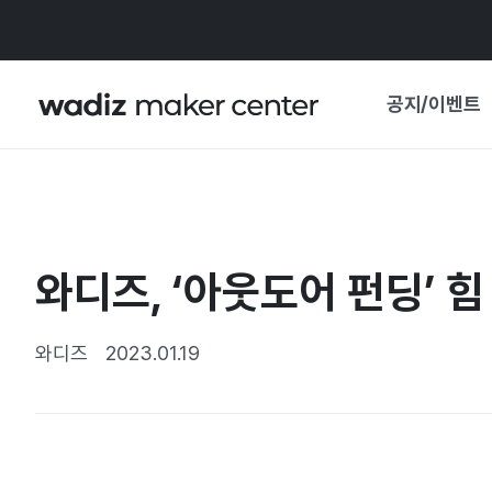
공지/이벤트
공지사항
와디즈
기획전·혜택
와디즈, ‘아웃도어 펀딩’ 
보도자료
마이 와디즈
기획전 캘린더
와디즈
2023.01.19
중요 업데이트
신뢰센터
지원사업