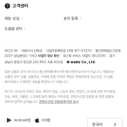
고객센터
채팅 상담
문의 등록
도움말 센터
와디즈 ㈜
대표이사 신혜성
사업자등록번호 258-87-01370
통신판매업신고번호
2021-성남분당C-1153
사업자 정보 확인
호스팅 서비스 사업자: 와디즈(주)
경기
성남시 분당구 판교로 242 PDC A동 402호
© wadiz Co., Ltd.
일부 상품의 경우 와디즈는 통신판매중개자이며 통신판매 당사자가 아닙니다. 해당되는
상품의 경우 상품, 상품정보, 거래에 관한 의무와 책임은 판매자에게 있으므로, 각 상품
페이지에서 구체적인 내용을 확인하시기 바랍니다.
와디즈 사이트의 리워드 정보, 메이커 정보, 스토리 정보, 콘텐츠, UI 등에 대한 무단복제,
전송, 배포, 크롤링, 스크래핑 등의 행위는 저작권법, 콘텐츠산업 진흥법 등 관련 법령에
의하여 엄격히 금지됩니다.
콘텐츠산업 진흥법에 따른 표시
Android앱
IOS앱
한국어