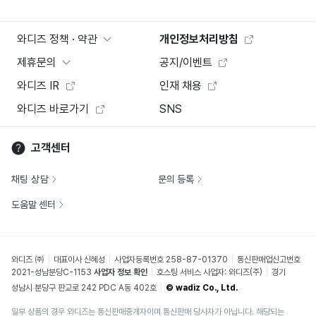
와디즈 정책 · 약관
개인정보처리방침
제휴문의
공지/이벤트
와디즈 IR
인재 채용
와디즈 바로가기
SNS
고객센터
채팅 상담
문의 등록
도움말 센터
와디즈 ㈜
대표이사 신혜성
사업자등록번호 258-87-01370
통신판매업신고번호
2021-성남분당C-1153
사업자 정보 확인
호스팅 서비스 사업자: 와디즈(주)
경기
성남시 분당구 판교로 242 PDC A동 402호
© wadiz Co., Ltd.
일부 상품의 경우 와디즈는 통신판매중개자이며 통신판매 당사자가 아닙니다. 해당되는