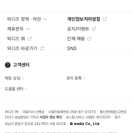
와디즈 정책 · 약관
개인정보처리방침
제휴문의
공지/이벤트
와디즈 IR
인재 채용
와디즈 바로가기
SNS
고객센터
채팅 상담
문의 등록
도움말 센터
와디즈 ㈜
대표이사 신혜성
사업자등록번호 258-87-01370
통신판매업신고번호
2021-성남분당C-1153
사업자 정보 확인
호스팅 서비스 사업자: 와디즈(주)
경기
성남시 분당구 판교로 242 PDC A동 402호
© wadiz Co., Ltd.