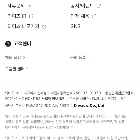
제휴문의
공지/이벤트
와디즈 IR
인재 채용
와디즈 바로가기
SNS
고객센터
채팅 상담
문의 등록
도움말 센터
와디즈 ㈜
대표이사 신혜성
사업자등록번호 258-87-01370
통신판매업신고번호
2021-성남분당C-1153
사업자 정보 확인
호스팅 서비스 사업자: 와디즈(주)
경기
성남시 분당구 판교로 242 PDC A동 402호
© wadiz Co., Ltd.
일부 상품의 경우 와디즈는 통신판매중개자이며 통신판매 당사자가 아닙니다. 해당되는
상품의 경우 상품, 상품정보, 거래에 관한 의무와 책임은 판매자에게 있으므로, 각 상품
페이지에서 구체적인 내용을 확인하시기 바랍니다.
와디즈 사이트의 리워드 정보, 메이커 정보, 스토리 정보, 콘텐츠, UI 등에 대한 무단복제,