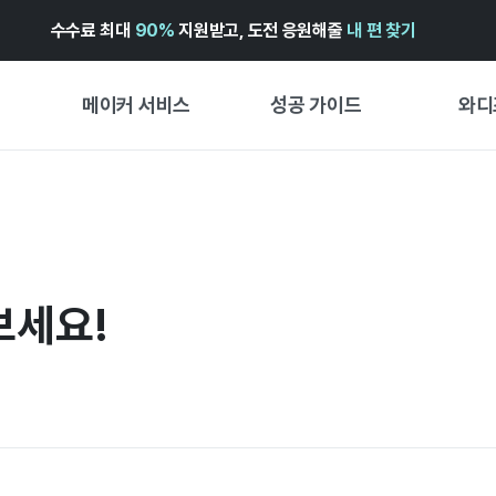
수수료 최대
90%
지원받고, 도전 응원해줄
내 편 찾기
메이커 서비스
성공 가이드
와디
메이커 지원 서비스
펀딩 성공 가이드
첫 시작
와디즈 광고센터 ↗︎
서비스 가이드
유형별 
경험형
도움말센터 ↗︎
와디즈 스쿨
보세요!
창작형
와디즈 어워즈 ↗︎
성공 스토리
비즈니스
FOR GLOBAL MAKER
펀딩 인
ENGLISH GUIDE
中文指南
한국어 가이드