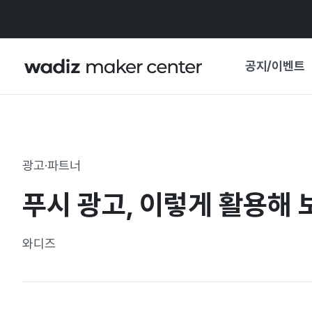
공지/이벤트
공지사항
와디즈
기획전·혜택
광고·파트너
보도자료
마이 와디즈
푸시 광고, 이렇게 활용해 
기획전 캘린더
중요 업데이트
신뢰센터
와디즈
지원사업