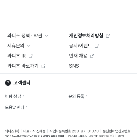
와디즈 정책 · 약관
개인정보처리방침
제휴문의
공지/이벤트
와디즈 IR
인재 채용
와디즈 바로가기
SNS
고객센터
채팅 상담
문의 등록
도움말 센터
와디즈 ㈜
대표이사 신혜성
사업자등록번호 258-87-01370
통신판매업신고번호
2021-성남분당C-1153
사업자 정보 확인
호스팅 서비스 사업자: 와디즈(주)
경기