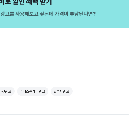
타겟광고
#디스플레이광고
#푸시광고