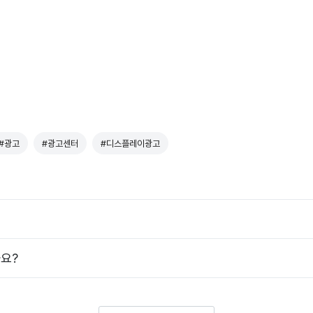
#광고
#광고센터
#디스플레이광고
요?