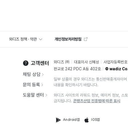
와디즈 정책 · 약관
개인정보처리방침
와디즈 ㈜
대표이사 신혜성
사업자등록번호 2
고객센터
판교로 242 PDC A동 402호
© wadiz Co.
채팅 상담
일부 상품의 경우 와디즈는 통신판매중개자이며 
문의 등록
내용을 확인하시기 바랍니다.
도움말 센터
와디즈 사이트의 리워드 정보, 메이커 정보, 스토
금지됩니다.
콘텐츠산업 진흥법에 따른 표시
Android앱
IOS앱