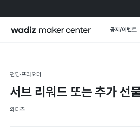
공지/이벤트
공지사항
와디즈
기획전·혜택
펀딩·프리오더
보도자료
마이 와디즈
서브 리워드 또는 추가 선
기획전 캘린더
중요 업데이트
신뢰센터
와디즈
지원사업