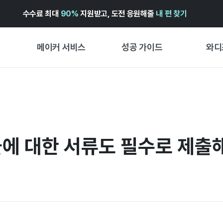
수수료 최대
90%
지원받고, 도전 응원해줄
내 편 찾기
메이커 서비스
성공 가이드
와디
메이커 지원 서비스
펀딩 성공 가이드
첫 시작
와디즈 광고센터 ↗︎
서비스 가이드
유형별 
경험형
도움말센터 ↗︎
와디즈 스쿨
물에 대한 서류도 필수로 제출
창작형
와디즈 어워즈 ↗︎
성공 스토리
비즈니스
FOR GLOBAL MAKER
펀딩 인
ENGLISH GUIDE
中文指南
한국어 가이드