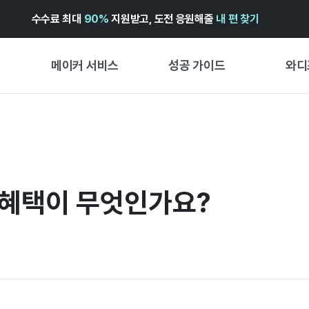
수수료 최대
90%
지원받고, 도전 응원해줄
내 편 찾기
메이커 서비스
성공 가이드
와디
메이커 지원 서비스
펀딩 성공 가이드
첫 시작
와디즈 광고센터 ↗︎
서비스 가이드
유형별 
경험형
도움말센터 ↗︎
와디즈 스쿨
 혜택이 무엇인가요?
창작형
와디즈 어워즈 ↗︎
성공 스토리
비즈니스
FOR GLOBAL MAKER
펀딩 인
ENGLISH GUIDE
中文指南
한국어 가이드