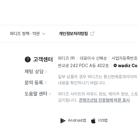
와디즈 정책 · 약관
개인정보처리방침
와디즈 ㈜
대표이사 신혜성
사업자등록번호 2
고객센터
판교로 242 PDC A동 402호
© wadiz Co.
채팅 상담
일부 상품의 경우 와디즈는 통신판매중개자이며 
문의 등록
내용을 확인하시기 바랍니다.
도움말 센터
와디즈 사이트의 리워드 정보, 메이커 정보, 스토
금지됩니다.
콘텐츠산업 진흥법에 따른 표시
Android앱
IOS앱