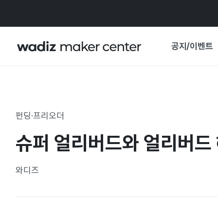
공지/이벤트
공지사항
와디즈
기획전·혜택
펀딩·프리오더
보도자료
마이 와디즈
슈퍼 얼리버드와 얼리버드
기획전 캘린더
중요 업데이트
신뢰센터
와디즈
지원사업