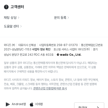
고객센터
채팅 상담
문의 등록
도움말 센터
와디즈 ㈜
대표이사 신혜성
사업자등록번호 258-87-01370
통신판매업신고번호
2021-성남분당C-1153
사업자 정보 확인
호스팅 서비스 사업자: 와디즈(주)
경기
성남시 분당구 판교로 242 PDC A동 402호
© wadiz Co., Ltd.
일부 상품의 경우 와디즈는 통신판매중개자이며 통신판매 당사자가 아닙니다. 해당되는
상품의 경우 상품, 상품정보, 거래에 관한 의무와 책임은 판매자에게 있으므로, 각 상품
페이지에서 구체적인 내용을 확인하시기 바랍니다.
와디즈 사이트의 리워드 정보, 메이커 정보, 스토리 정보, 콘텐츠, UI 등에 대한 무단복제,
전송, 배포, 크롤링, 스크래핑 등의 행위는 저작권법, 콘텐츠산업 진흥법 등 관련 법령에
의하여 엄격히 금지됩니다.
콘텐츠산업 진흥법에 따른 표시
Android앱
IOS앱
한국어