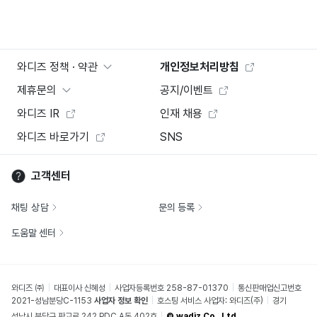
와디즈 정책 · 약관
개인정보처리방침
제휴문의
공지/이벤트
와디즈 IR
인재 채용
와디즈 바로가기
SNS
고객센터
채팅 상담
문의 등록
도움말 센터
와디즈 ㈜
대표이사 신혜성
사업자등록번호 258-87-01370
통신판매업신고번호
2021-성남분당C-1153
사업자 정보 확인
호스팅 서비스 사업자: 와디즈(주)
경기
성남시 분당구 판교로 242 PDC A동 402호
© wadiz Co., Ltd.