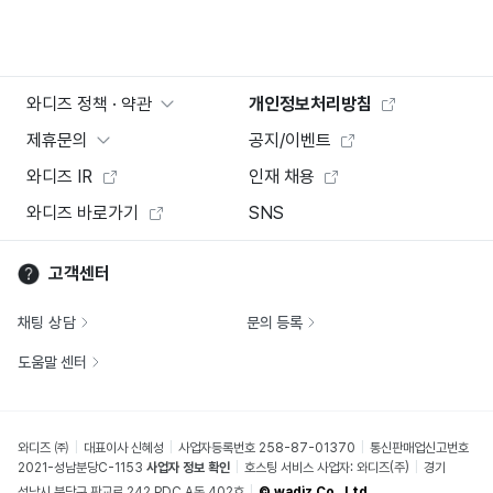
와디즈 정책 · 약관
개인정보처리방침
제휴문의
공지/이벤트
와디즈 IR
인재 채용
와디즈 바로가기
SNS
고객센터
채팅 상담
문의 등록
도움말 센터
와디즈 ㈜
대표이사 신혜성
사업자등록번호 258-87-01370
통신판매업신고번호
2021-성남분당C-1153
사업자 정보 확인
호스팅 서비스 사업자: 와디즈(주)
경기
성남시 분당구 판교로 242 PDC A동 402호
© wadiz Co., Ltd.