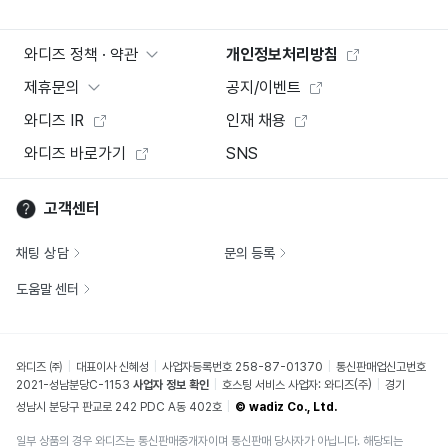
와디즈 정책 · 약관
개인정보처리방침
제휴문의
공지/이벤트
와디즈 IR
인재 채용
와디즈 바로가기
SNS
고객센터
채팅 상담
문의 등록
도움말 센터
와디즈 ㈜
대표이사 신혜성
사업자등록번호 258-87-01370
통신판매업신고번호
2021-성남분당C-1153
사업자 정보 확인
호스팅 서비스 사업자: 와디즈(주)
경기
성남시 분당구 판교로 242 PDC A동 402호
© wadiz Co., Ltd.
일부 상품의 경우 와디즈는 통신판매중개자이며 통신판매 당사자가 아닙니다. 해당되는