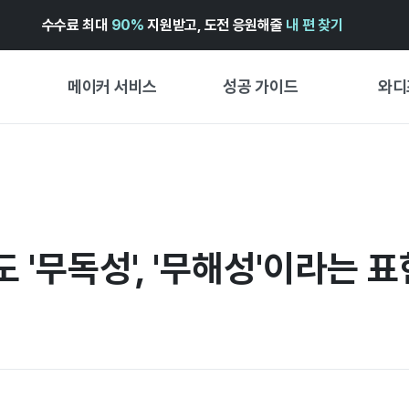
수수료 최대
90%
지원받고, 도전 응원해줄
내 편 찾기
메이커 서비스
성공 가이드
와디
메이커 지원 서비스
펀딩 성공 가이드
첫 시작
와디즈 광고센터 ↗︎
서비스 가이드
유형별 
경험형
도움말센터 ↗︎
와디즈 스쿨
'무독성', '무해성'이라는 
창작형
와디즈 어워즈 ↗︎
성공 스토리
비즈니스
FOR GLOBAL MAKER
펀딩 인
ENGLISH GUIDE
中文指南
한국어 가이드