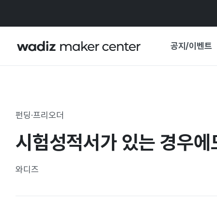
공지/이벤트
공지사항
와디즈
기획전·혜택
펀딩·프리오더
보도자료
마이 와디즈
시험성적서가 있는 경우에도 
기획전 캘린더
중요 업데이트
신뢰센터
와디즈
지원사업