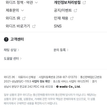
와디즈 정책 · 약관
개인정보처리방침
제휴문의
공지/이벤트
와디즈 IR
인재 채용
와디즈 바로가기
SNS
고객센터
채팅 상담
문의 등록
도움말 센터
와디즈 ㈜
대표이사 신혜성
사업자등록번호 258-87-01370
통신판매업신고번호
2021-성남분당C-1153
사업자 정보 확인
호스팅 서비스 사업자: 와디즈(주)
경기
성남시 분당구 판교로 242 PDC A동 402호
© wadiz Co., Ltd.
일부 상품의 경우 와디즈는 통신판매중개자이며 통신판매 당사자가 아닙니다. 해당되는
상품의 경우 상품, 상품정보, 거래에 관한 의무와 책임은 판매자에게 있으므로, 각 상품
페이지에서 구체적인 내용을 확인하시기 바랍니다.