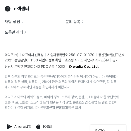
고객센터
채팅 상담
문의 등록
도움말 센터
와디즈 ㈜
대표이사 신혜성
사업자등록번호 258-87-01370
통신판매업신고번호
2021-성남분당C-1153
사업자 정보 확인
호스팅 서비스 사업자: 와디즈(주)
경기
성남시 분당구 판교로 242 PDC A동 402호
© wadiz Co., Ltd.
일부 상품의 경우 와디즈는 통신판매중개자이며 통신판매 당사자가 아닙니다. 해당되는
상품의 경우 상품, 상품정보, 거래에 관한 의무와 책임은 판매자에게 있으므로, 각 상품
페이지에서 구체적인 내용을 확인하시기 바랍니다.
와디즈 사이트의 리워드 정보, 메이커 정보, 스토리 정보, 콘텐츠, UI 등에 대한 무단복제,
전송, 배포, 크롤링, 스크래핑 등의 행위는 저작권법, 콘텐츠산업 진흥법 등 관련 법령에
의하여 엄격히 금지됩니다.
콘텐츠산업 진흥법에 따른 표시
Android앱
IOS앱
한국어