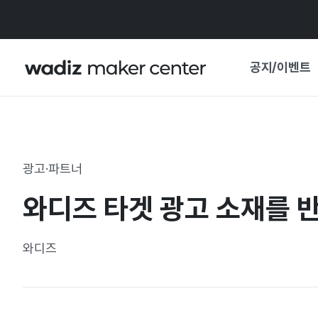
공지/이벤트
공지사항
와디즈
기획전·혜택
광고·파트너
보도자료
마이 와디즈
와디즈 타겟 광고 소재를 
기획전 캘린더
중요 업데이트
신뢰센터
와디즈
지원사업