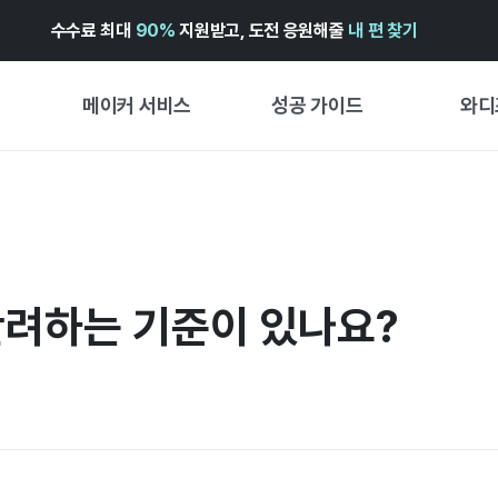
수수료 최대
90%
지원받고, 도전 응원해줄
내 편 찾기
메이커 서비스
성공 가이드
와디
메이커 지원 서비스
펀딩 성공 가이드
첫 시작
와디즈 광고센터 ↗︎
서비스 가이드
유형별 
경험형
도움말센터 ↗︎
와디즈 스쿨
반려하는 기준이 있나요?
창작형
와디즈 어워즈 ↗︎
성공 스토리
비즈니스
FOR GLOBAL MAKER
펀딩 인
ENGLISH GUIDE
中文指南
한국어 가이드