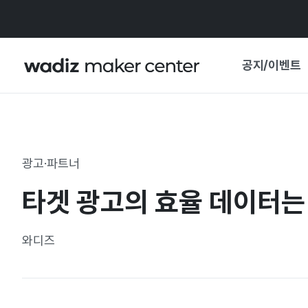
공지/이벤트
공지사항
와디즈
기획전·혜택
광고·파트너
보도자료
마이 와디즈
타겟 광고의 효율 데이터는
기획전 캘린더
중요 업데이트
신뢰센터
와디즈
지원사업