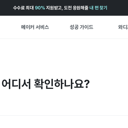
수수료 최대
90%
지원받고, 도전 응원해줄
내 편 찾기
메이커 서비스
성공 가이드
와디
메이커 지원 서비스
펀딩 성공 가이드
첫 시작
와디즈 광고센터 ↗︎
서비스 가이드
유형별 
경험형
도움말센터 ↗︎
와디즈 스쿨
 어디서 확인하나요?
창작형
와디즈 어워즈 ↗︎
성공 스토리
비즈니스
FOR GLOBAL MAKER
펀딩 인
ENGLISH GUIDE
中文指南
한국어 가이드