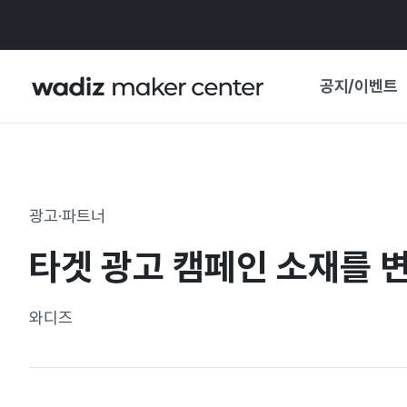
공지/이벤트
공지사항
와디즈
기획전·혜택
광고·파트너
보도자료
마이 와디즈
타겟 광고 캠페인 소재를 
기획전 캘린더
중요 업데이트
신뢰센터
와디즈
지원사업