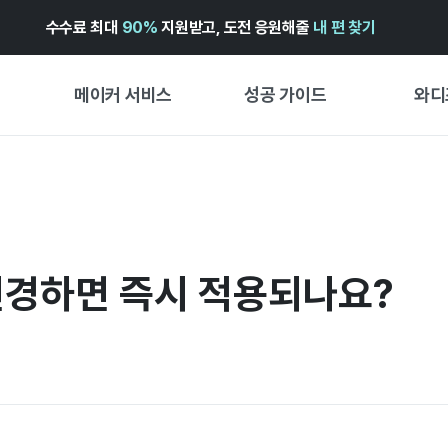
수수료 최대
90%
지원받고, 도전 응원해줄
내 편 찾기
메이커 서비스
성공 가이드
와디
메이커 지원 서비스
펀딩 성공 가이드
첫 시작
와디즈 광고센터 ↗︎
서비스 가이드
유형별 
경험형
도움말센터 ↗︎
와디즈 스쿨
변경하면 즉시 적용되나요?
창작형
와디즈 어워즈 ↗︎
성공 스토리
비즈니스
FOR GLOBAL MAKER
펀딩 인
ENGLISH GUIDE
中文指南
한국어 가이드