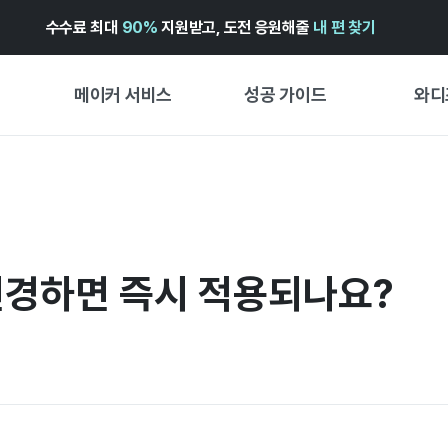
수수료 최대
90%
지원받고, 도전 응원해줄
내 편 찾기
메이커 서비스
성공 가이드
와디
메이커 지원 서비스
펀딩 성공 가이드
첫 시작
와디즈 광고센터 ↗︎
서비스 가이드
유형별 
경험형
도움말센터 ↗︎
와디즈 스쿨
변경하면 즉시 적용되나요?
창작형
와디즈 어워즈 ↗︎
성공 스토리
비즈니스
FOR GLOBAL MAKER
펀딩 인
ENGLISH GUIDE
中文指南
한국어 가이드