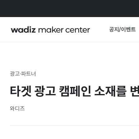
공지/이벤트
공지사항
와디즈
기획전·혜택
광고·파트너
보도자료
마이 와디즈
타겟 광고 캠페인 소재를 
기획전 캘린더
중요 업데이트
신뢰센터
와디즈
지원사업