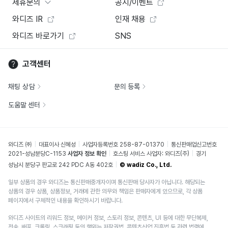
제휴문의
공지/이벤트
와디즈 IR
인재 채용
와디즈 바로가기
SNS
고객센터
채팅 상담
문의 등록
도움말 센터
와디즈 ㈜
대표이사 신혜성
사업자등록번호 258-87-01370
통신판매업신고번호
2021-성남분당C-1153
사업자 정보 확인
호스팅 서비스 사업자: 와디즈(주)
경기
성남시 분당구 판교로 242 PDC A동 402호
© wadiz Co., Ltd.
일부 상품의 경우 와디즈는 통신판매중개자이며 통신판매 당사자가 아닙니다. 해당되는
상품의 경우 상품, 상품정보, 거래에 관한 의무와 책임은 판매자에게 있으므로, 각 상품
페이지에서 구체적인 내용을 확인하시기 바랍니다.
와디즈 사이트의 리워드 정보, 메이커 정보, 스토리 정보, 콘텐츠, UI 등에 대한 무단복제,
전송, 배포, 크롤링, 스크래핑 등의 행위는 저작권법, 콘텐츠산업 진흥법 등 관련 법령에