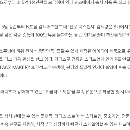
2명으로부터 총 5억 1천만원을 모금하며 역대 팬즈메이커 출시 제품 중 최고
 5월 중순부터 N포털 검색어트렌드 내 ‘진로 디스펜서’ 검색량은 8배에서
 담은 각종 숏폼이 100만 뷰를 돌파하는 등 큰 인기를 끌며 확산을 일으
소주병에 끼워 원하는 용량만큼 즐길 수 있게 제작된 아이디어 제품으로, 유
 타고 더욱 관심을 받고 있다. 와디즈로 검증된 스타트업과 인기IP를 연결
ANZ MAKER)’ 프로젝트로 탄생해, 펀딩의 폭발적 인기에 힘입어 후속
례다.
와디즈가 강화하고 있는 ‘IP 콜라보 제품’을 후속 유통으로 확장한 첫 사례
 상시 판매할 수 있는 플랫폼 ‘와디즈 스토어’는 스타트업, 중소기업, 전문
후속 판로를 지원해, 시작부터 성장까지 빠르게 스케일업할 수 있는 채널이다