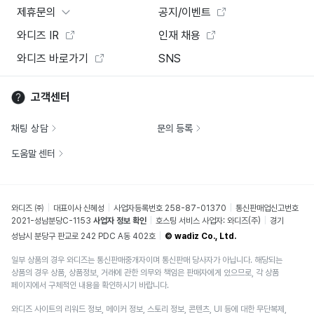
제휴문의
공지/이벤트
와디즈 IR
인재 채용
와디즈 바로가기
SNS
고객센터
채팅 상담
문의 등록
도움말 센터
와디즈 ㈜
대표이사 신혜성
사업자등록번호 258-87-01370
통신판매업신고번호
2021-성남분당C-1153
사업자 정보 확인
호스팅 서비스 사업자: 와디즈(주)
경기
성남시 분당구 판교로 242 PDC A동 402호
© wadiz Co., Ltd.
일부 상품의 경우 와디즈는 통신판매중개자이며 통신판매 당사자가 아닙니다. 해당되는
상품의 경우 상품, 상품정보, 거래에 관한 의무와 책임은 판매자에게 있으므로, 각 상품
페이지에서 구체적인 내용을 확인하시기 바랍니다.
와디즈 사이트의 리워드 정보, 메이커 정보, 스토리 정보, 콘텐츠, UI 등에 대한 무단복제,