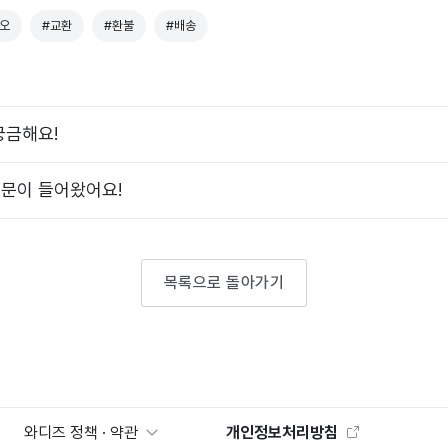
오
#교환
#환불
#배송
궁금해요!
문이 들어왔어요!
목록으로 돌아가기
와디즈 정책 · 약관
개인정보처리방침