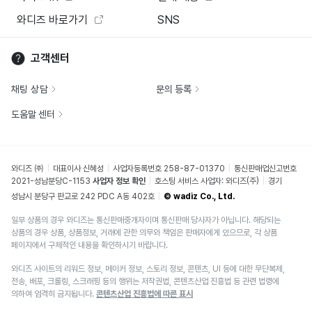
와디즈 바로가기
SNS
고객센터
채팅 상담
문의 등록
도움말 센터
와디즈 ㈜
대표이사 신혜성
사업자등록번호 258-87-01370
통신판매업신고번호
2021-성남분당C-1153
사업자 정보 확인
호스팅 서비스 사업자: 와디즈(주)
경기
성남시 분당구 판교로 242 PDC A동 402호
© wadiz Co., Ltd.
일부 상품의 경우 와디즈는 통신판매중개자이며 통신판매 당사자가 아닙니다. 해당되는
상품의 경우 상품, 상품정보, 거래에 관한 의무와 책임은 판매자에게 있으므로, 각 상품
페이지에서 구체적인 내용을 확인하시기 바랍니다.
와디즈 사이트의 리워드 정보, 메이커 정보, 스토리 정보, 콘텐츠, UI 등에 대한 무단복제,
전송, 배포, 크롤링, 스크래핑 등의 행위는 저작권법, 콘텐츠산업 진흥법 등 관련 법령에
의하여 엄격히 금지됩니다.
콘텐츠산업 진흥법에 따른 표시