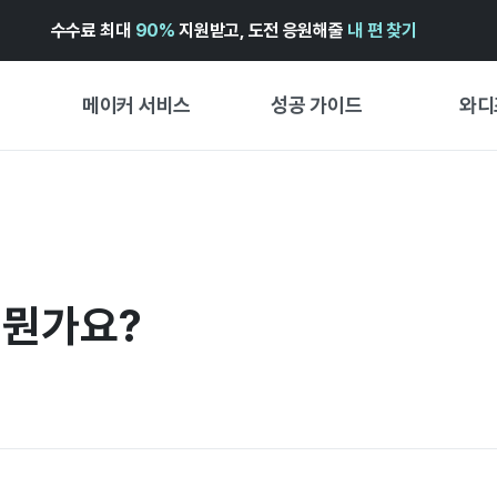
수수료 최대
90%
지원받고, 도전 응원해줄
내 편 찾기
메이커 서비스
성공 가이드
와디
메이커 지원 서비스
펀딩 성공 가이드
펀딩 인
와디즈 광고센터 ↗︎
서비스 가이드
와디즈
펀딩
도움말센터 ↗︎
와디즈 스쿨
 뭔가요?
프리오더
와디즈 어워즈 ↗︎
성공 스토리
스토어
FOR GLOBAL MAKER
시작 가
ENGLISH GUIDE
경험형
中文指南
창작형
한국어 가이드
비즈니스