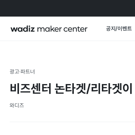
공지/이벤트
공지사항
와디즈
기획전·혜택
광고·파트너
보도자료
마이 와디즈
비즈센터 논타겟/리타겟이
기획전 캘린더
중요 업데이트
신뢰센터
와디즈
지원사업