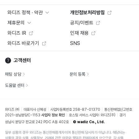
와디즈 정책 · 약관
개인정보처리방침
제휴문의
공지/이벤트
와디즈 IR
인재 채용
와디즈 바로가기
SNS
고객센터
채팅 상담
문의 등록
도움말 센터
와디즈 ㈜
대표이사 신혜성
사업자등록번호 258-87-01370
통신판매업신고번호
2021-성남분당C-1153
사업자 정보 확인
호스팅 서비스 사업자: 와디즈(주)
경기
성남시 분당구 판교로 242 PDC A동 402호
© wadiz Co., Ltd.
일부 상품의 경우 와디즈는 통신판매중개자이며 통신판매 당사자가 아닙니다. 해당되는
상품의 경우 상품, 상품정보, 거래에 관한 의무와 책임은 판매자에게 있으므로, 각 상품