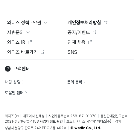
와디즈 정책 · 약관
개인정보처리방침
제휴문의
공지/이벤트
와디즈 IR
인재 채용
와디즈 바로가기
SNS
고객센터
채팅 상담
문의 등록
도움말 센터
와디즈 ㈜
대표이사 신혜성
사업자등록번호 258-87-01370
통신판매업신고번호
2021-성남분당C-1153
사업자 정보 확인
호스팅 서비스 사업자: 와디즈(주)
경기
성남시 분당구 판교로 242 PDC A동 402호
© wadiz Co., Ltd.