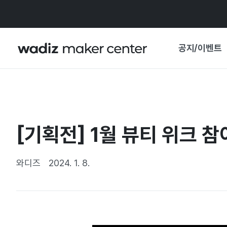
공지/이벤트
공지사항
와디즈
기획전·혜택
[기획전] 1월 뷰티 위크 
보도자료
마이 와디즈
기획전 캘린더
와디즈
2024. 1. 8.
중요 업데이트
신뢰센터
지원사업