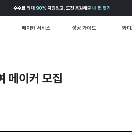
수수료 최대
90%
지원받고, 도전 응원해줄
내 편 찾기
메이커 서비스
성공 가이드
와디
메이커 지원 서비스
펀딩 성공 가이드
첫 시작
와디즈 광고센터 ↗︎
서비스 가이드
유형별 
경험형
참여 메이커 모집
도움말센터 ↗︎
와디즈 스쿨
창작형
와디즈 어워즈 ↗︎
성공 스토리
비즈니스
FOR GLOBAL MAKER
펀딩 인
ENGLISH GUIDE
中文指南
한국어 가이드