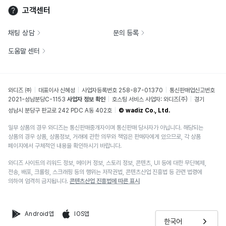
고객센터
채팅 상담
문의 등록
도움말 센터
와디즈 ㈜
대표이사 신혜성
사업자등록번호 258-87-01370
통신판매업신고번호
2021-성남분당C-1153
사업자 정보 확인
호스팅 서비스 사업자: 와디즈(주)
경기
성남시 분당구 판교로 242 PDC A동 402호
© wadiz Co., Ltd.
일부 상품의 경우 와디즈는 통신판매중개자이며 통신판매 당사자가 아닙니다. 해당되는
상품의 경우 상품, 상품정보, 거래에 관한 의무와 책임은 판매자에게 있으므로, 각 상품
페이지에서 구체적인 내용을 확인하시기 바랍니다.
와디즈 사이트의 리워드 정보, 메이커 정보, 스토리 정보, 콘텐츠, UI 등에 대한 무단복제,
전송, 배포, 크롤링, 스크래핑 등의 행위는 저작권법, 콘텐츠산업 진흥법 등 관련 법령에
의하여 엄격히 금지됩니다.
콘텐츠산업 진흥법에 따른 표시
Android앱
IOS앱
한국어