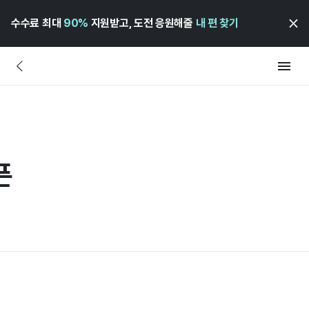
수수료 최대
90%
지원받고, 도전 응원해줄
내 편 찾기
픈