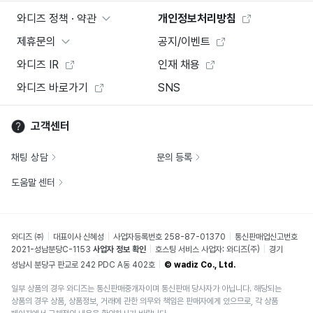
와디즈 정책 · 약관
개인정보처리방침
제휴문의
공지/이벤트
와디즈 IR
인재 채용
와디즈 바로가기
SNS
고객센터
채팅 상담
문의 등록
도움말 센터
와디즈 ㈜
대표이사 신혜성
사업자등록번호 258-87-01370
통신판매업신고번호
2021-성남분당C-1153
사업자 정보 확인
호스팅 서비스 사업자: 와디즈(주)
경기
성남시 분당구 판교로 242 PDC A동 402호
© wadiz Co., Ltd.
일부 상품의 경우 와디즈는 통신판매중개자이며 통신판매 당사자가 아닙니다. 해당되는
상품의 경우 상품, 상품정보, 거래에 관한 의무와 책임은 판매자에게 있으므로, 각 상품