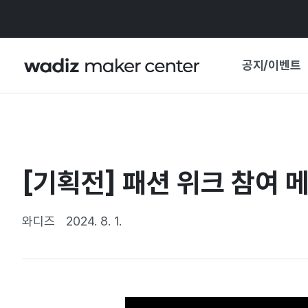
공지/이벤트
공지사항
와디즈
기획전·혜택
[기획전] 패션 위크 참여 
보도자료
마이 와디즈
기획전 캘린더
와디즈
2024. 8. 1.
중요 업데이트
신뢰센터
지원사업