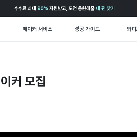
수수료 최대
90%
지원받고, 도전 응원해줄
내 편 찾기
메이커 서비스
성공 가이드
와디
메이커 지원 서비스
펀딩 성공 가이드
첫 시작
와디즈 광고센터 ↗︎
서비스 가이드
유형별 
경험형
메이커 모집
도움말센터 ↗︎
와디즈 스쿨
창작형
와디즈 어워즈 ↗︎
성공 스토리
비즈니스
FOR GLOBAL MAKER
펀딩 인
ENGLISH GUIDE
中文指南
한국어 가이드