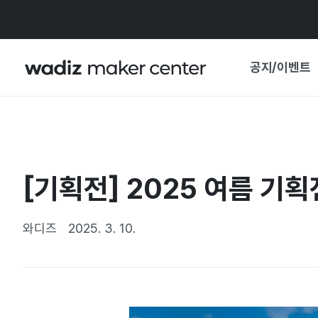
공지/이벤트
공지사항
와디즈
기획전·혜택
[기획전] 2025 여름 기획
보도자료
마이 와디즈
기획전 캘린더
와디즈
2025. 3. 10.
중요 업데이트
신뢰센터
지원사업