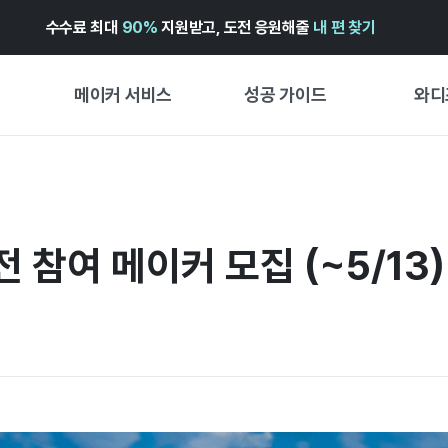
수수료 최대
90%
지원받고, 도전 응원해줄
내 편 찾기
메이커 서비스
성공 가이드
와디
메이커 지원 서비스
펀딩 성공 가이드
첫 시작
와디즈 광고센터 ↗︎
서비스 가이드
유형별 
경험형
전 참여 메이커 모집 (~5/13)
도움말센터 ↗︎
와디즈 스쿨
창작형
와디즈 어워즈 ↗︎
성공 스토리
비즈니스
FOR GLOBAL MAKER
펀딩 인
ENGLISH GUIDE
中文指南
한국어 가이드