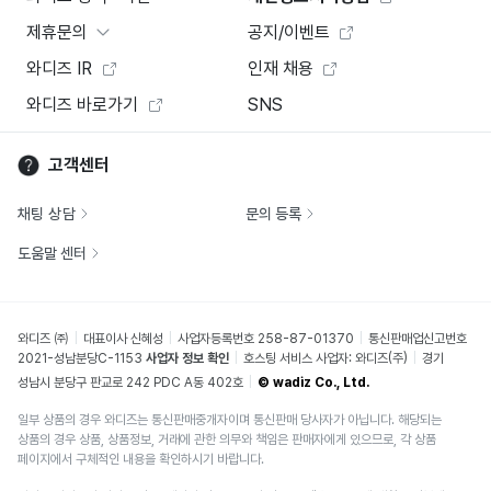
제휴문의
공지/이벤트
와디즈 IR
인재 채용
와디즈 바로가기
SNS
고객센터
채팅 상담
문의 등록
도움말 센터
와디즈 ㈜
대표이사 신혜성
사업자등록번호 258-87-01370
통신판매업신고번호
2021-성남분당C-1153
사업자 정보 확인
호스팅 서비스 사업자: 와디즈(주)
경기
성남시 분당구 판교로 242 PDC A동 402호
© wadiz Co., Ltd.
일부 상품의 경우 와디즈는 통신판매중개자이며 통신판매 당사자가 아닙니다. 해당되는
상품의 경우 상품, 상품정보, 거래에 관한 의무와 책임은 판매자에게 있으므로, 각 상품
페이지에서 구체적인 내용을 확인하시기 바랍니다.