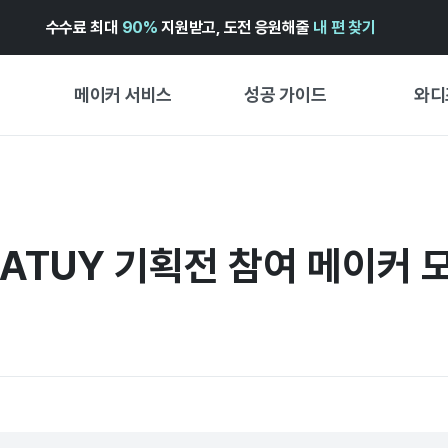
수수료 최대
90%
지원받고, 도전 응원해줄
내 편 찾기
메이커 서비스
성공 가이드
와디
메이커 지원 서비스
펀딩 성공 가이드
펀딩 인
와디즈 광고센터 ↗︎
서비스 가이드
와디즈
펀딩
EATUY 기획전 참여 메이커 모집
도움말센터 ↗︎
와디즈 스쿨
프리오더
와디즈 어워즈 ↗︎
성공 스토리
스토어
FOR GLOBAL MAKER
시작 가
ENGLISH GUIDE
경험형
中文指南
창작형
한국어 가이드
비즈니스