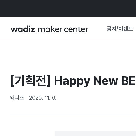
공지/이벤트
공지사항
와디즈
기획전·혜택
[기획전] Happy New B
보도자료
마이 와디즈
기획전 캘린더
와디즈
2025. 11. 6.
중요 업데이트
신뢰센터
지원사업