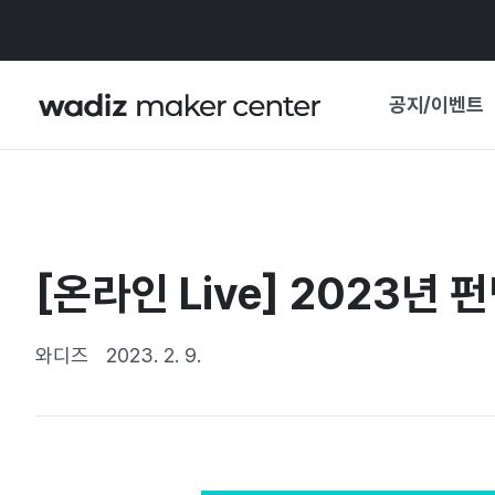
공지/이벤트
공지사항
와디즈
기획전·혜택
[온라인 Live] 2023년
보도자료
마이 와디즈
기획전 캘린더
와디즈
2023. 2. 9.
중요 업데이트
신뢰센터
지원사업