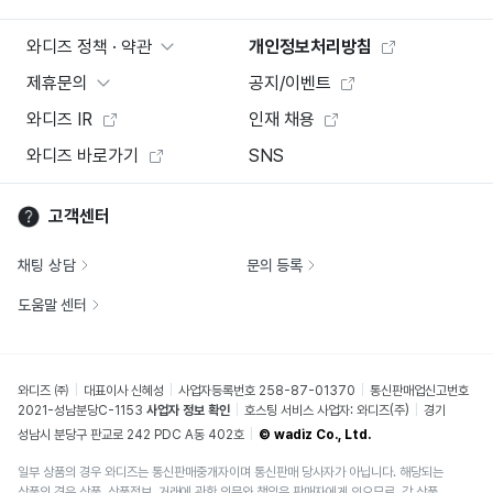
와디즈 정책 · 약관
개인정보처리방침
제휴문의
공지/이벤트
와디즈 IR
인재 채용
와디즈 바로가기
SNS
고객센터
채팅 상담
문의 등록
도움말 센터
와디즈 ㈜
대표이사 신혜성
사업자등록번호 258-87-01370
통신판매업신고번호
2021-성남분당C-1153
사업자 정보 확인
호스팅 서비스 사업자: 와디즈(주)
경기
성남시 분당구 판교로 242 PDC A동 402호
© wadiz Co., Ltd.
일부 상품의 경우 와디즈는 통신판매중개자이며 통신판매 당사자가 아닙니다. 해당되는
상품의 경우 상품, 상품정보, 거래에 관한 의무와 책임은 판매자에게 있으므로, 각 상품