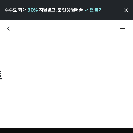
수수료 최대
90%
지원받고, 도전 응원해줄
내 편 찾기
트