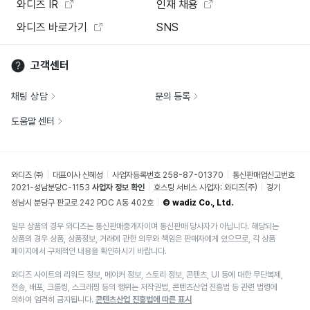
와디즈 IR
인재 채용
와디즈 바로가기
SNS
고객센터
채팅 상담
문의 등록
도움말 센터
와디즈 ㈜
대표이사 신혜성
사업자등록번호 258-87-01370
통신판매업신고번호
2021-성남분당C-1153
사업자 정보 확인
호스팅 서비스 사업자: 와디즈(주)
경기
성남시 분당구 판교로 242 PDC A동 402호
© wadiz Co., Ltd.
일부 상품의 경우 와디즈는 통신판매중개자이며 통신판매 당사자가 아닙니다. 해당되는
상품의 경우 상품, 상품정보, 거래에 관한 의무와 책임은 판매자에게 있으므로, 각 상품
페이지에서 구체적인 내용을 확인하시기 바랍니다.
와디즈 사이트의 리워드 정보, 메이커 정보, 스토리 정보, 콘텐츠, UI 등에 대한 무단복제,
전송, 배포, 크롤링, 스크래핑 등의 행위는 저작권법, 콘텐츠산업 진흥법 등 관련 법령에
의하여 엄격히 금지됩니다.
콘텐츠산업 진흥법에 따른 표시