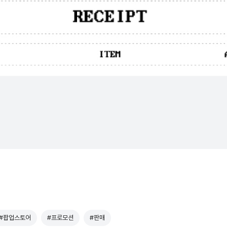
#팝업스토어
#프로모션
#판매