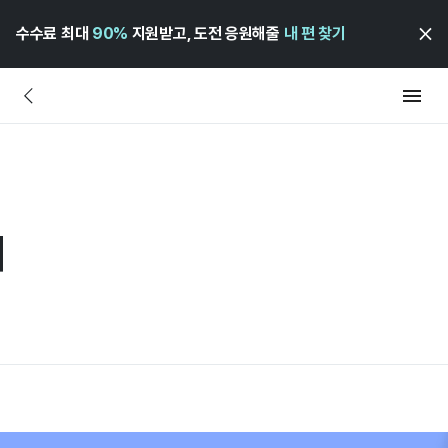
수수료 최대
90%
지원받고, 도전 응원해줄
내 편 찾기
어