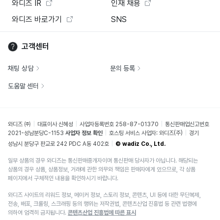
와디즈 IR
인재 채용
와디즈 바로가기
SNS
고객센터
채팅 상담
문의 등록
도움말 센터
와디즈 ㈜
대표이사 신혜성
사업자등록번호 258-87-01370
통신판매업신고번호
2021-성남분당C-1153
사업자 정보 확인
호스팅 서비스 사업자: 와디즈(주)
경기
성남시 분당구 판교로 242 PDC A동 402호
© wadiz Co., Ltd.
일부 상품의 경우 와디즈는 통신판매중개자이며 통신판매 당사자가 아닙니다. 해당되는
상품의 경우 상품, 상품정보, 거래에 관한 의무와 책임은 판매자에게 있으므로, 각 상품
페이지에서 구체적인 내용을 확인하시기 바랍니다.
와디즈 사이트의 리워드 정보, 메이커 정보, 스토리 정보, 콘텐츠, UI 등에 대한 무단복제,
전송, 배포, 크롤링, 스크래핑 등의 행위는 저작권법, 콘텐츠산업 진흥법 등 관련 법령에
의하여 엄격히 금지됩니다.
콘텐츠산업 진흥법에 따른 표시