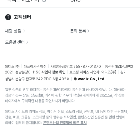
고객센터
채팅 상담
문의 등록
도움말 센터
와디즈 ㈜
대표이사 신혜성
사업자등록번호 258-87-01370
통신판매업신고번호
2021-성남분당C-1153
사업자 정보 확인
호스팅 서비스 사업자: 와디즈(주)
경기
성남시 분당구 판교로 242 PDC A동 402호
© wadiz Co., Ltd.
일부 상품의 경우 와디즈는 통신판매중개자이며 통신판매 당사자가 아닙니다. 해당되는
상품의 경우 상품, 상품정보, 거래에 관한 의무와 책임은 판매자에게 있으므로, 각 상품
페이지에서 구체적인 내용을 확인하시기 바랍니다.
와디즈 사이트의 리워드 정보, 메이커 정보, 스토리 정보, 콘텐츠, UI 등에 대한 무단복제,
전송, 배포, 크롤링, 스크래핑 등의 행위는 저작권법, 콘텐츠산업 진흥법 등 관련 법령에
의하여 엄격히 금지됩니다.
콘텐츠산업 진흥법에 따른 표시