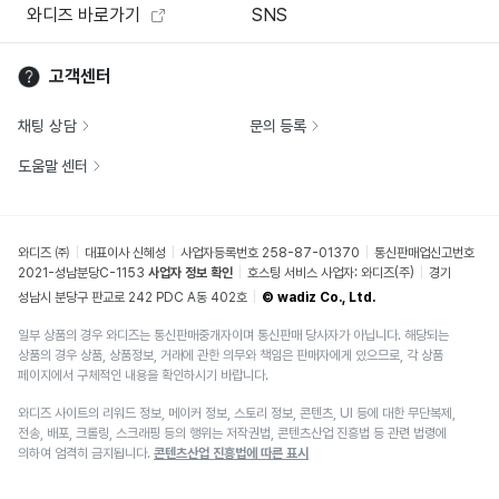
와디즈 바로가기
SNS
고객센터
채팅 상담
문의 등록
도움말 센터
와디즈 ㈜
대표이사 신혜성
사업자등록번호 258-87-01370
통신판매업신고번호
2021-성남분당C-1153
사업자 정보 확인
호스팅 서비스 사업자: 와디즈(주)
경기
성남시 분당구 판교로 242 PDC A동 402호
© wadiz Co., Ltd.
일부 상품의 경우 와디즈는 통신판매중개자이며 통신판매 당사자가 아닙니다. 해당되는
상품의 경우 상품, 상품정보, 거래에 관한 의무와 책임은 판매자에게 있으므로, 각 상품
페이지에서 구체적인 내용을 확인하시기 바랍니다.
와디즈 사이트의 리워드 정보, 메이커 정보, 스토리 정보, 콘텐츠, UI 등에 대한 무단복제,
전송, 배포, 크롤링, 스크래핑 등의 행위는 저작권법, 콘텐츠산업 진흥법 등 관련 법령에
의하여 엄격히 금지됩니다.
콘텐츠산업 진흥법에 따른 표시