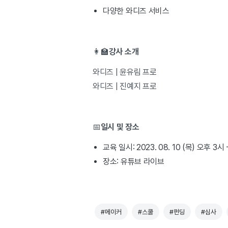
다양한 와디즈 서비스
👩‍🏫
강사 소개
와디즈 | 윤유림 프로
와디즈 | 진예지 프로
📅
일시 및 장소
교육 일시: 2023. 08. 10 (목) 오후 3시 
장소: 유튜브 라이브
#메이커
#스쿨
#펀딩
#심사