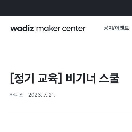
공지/이벤트
공지사항
와디즈
기획전·혜택
[정기 교육] 비기너 스쿨
보도자료
마이 와디즈
기획전 캘린더
와디즈
2023. 7. 21.
중요 업데이트
신뢰센터
지원사업