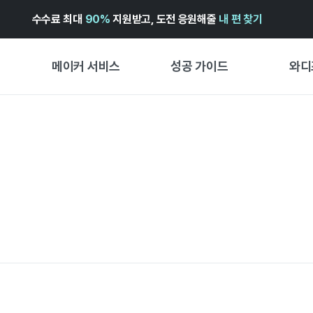
수수료 최대
90%
지원받고, 도전 응원해줄
내 편 찾기
메이커 서비스
성공 가이드
와디
메이커 지원 서비스
펀딩 성공 가이드
첫 시작
와디즈 광고센터 ↗︎
서비스 가이드
유형별 
경험형
도움말센터 ↗︎
와디즈 스쿨
창작형
와디즈 어워즈 ↗︎
성공 스토리
비즈니스
FOR GLOBAL MAKER
펀딩 인
ENGLISH GUIDE
中文指南
한국어 가이드